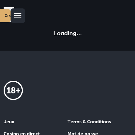
Créer un compte
Loading...
Jeux
Terms & Conditions
Casino en direct
Mot de passe