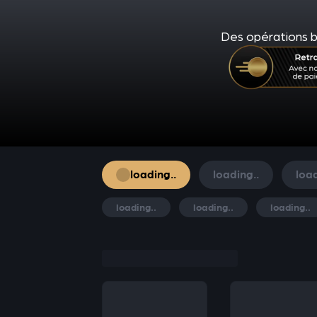
Des opérations b
loading..
loading..
load
loading..
loading..
loading..