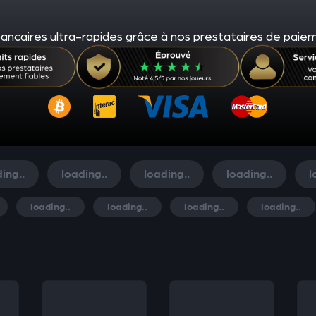
ancaires ultra-rapides grâce à nos prestataires de paie
ing..
loading..
loading..
loading..
l
loading..
loading..
loading..
loading..