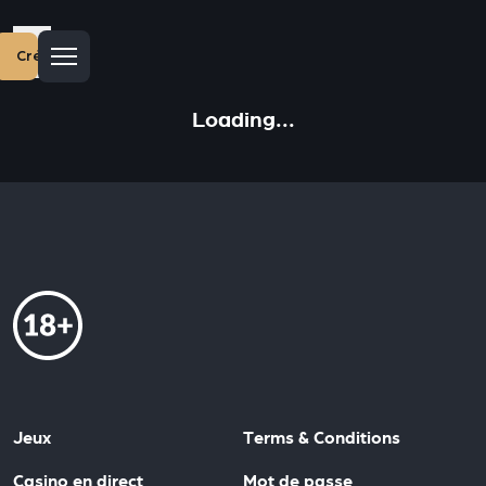
Créer un compte
Loading...
Jeux
Terms & Conditions
Casino en direct
Mot de passe