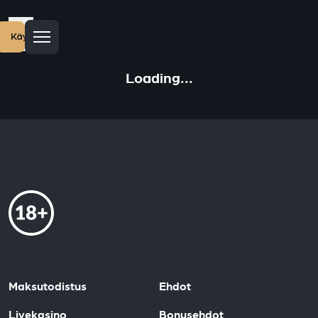
Käytä bonuksia
Loading...
Maksutodistus
Ehdot
Livekasino
Bonusehdot