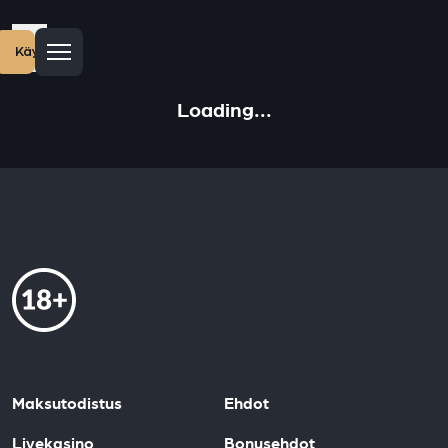
Käytä bonuksia
Loading...
Maksutodistus
Ehdot
Livekasino
Bonusehdot