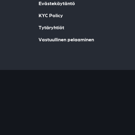
Evästekäytäntö
KYC Policy
Tytäryhtiöt
Vastuullinen pelaaminen