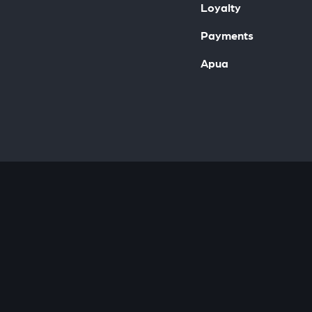
Loyalty
Payments
Apua