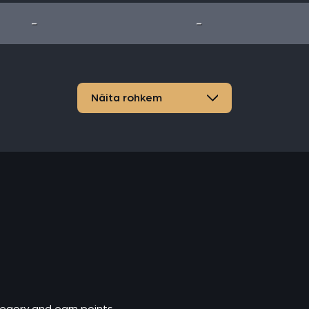
-
-
Näita rohkem