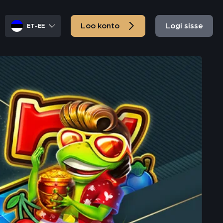
Loo konto
Logi sisse
ET-EE