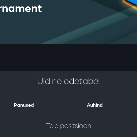
rnament
Üldine edetabel
Panused
Auhind
Teie positsioon