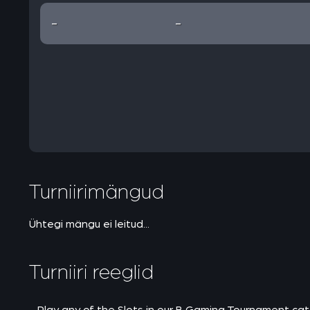
-
-
Turniirimängud
Ühtegi mängu ei leitud...
Turniiri reeglid