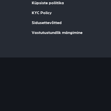
Küpsiste poliitika
KYC Policy
Sidusettevõtted
Vastutustundlik mängimine