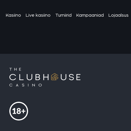
Kasiino
Live kasiino
Turniirid
Kampaaniad
Lojaalsus