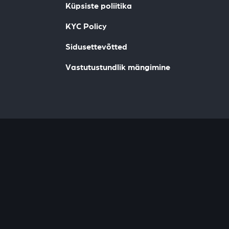
Küpsiste poliitika
KYC Policy
Sidusettevõtted
Vastutustundlik mängimine