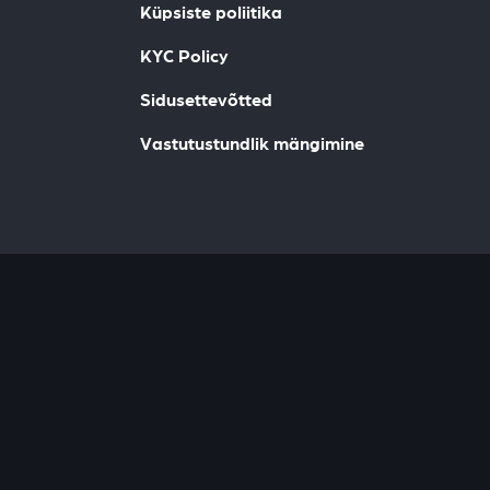
Küpsiste poliitika
KYC Policy
Sidusettevõtted
Vastutustundlik mängimine