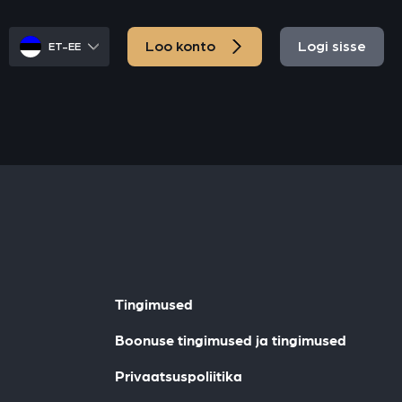
Loo konto
Logi sisse
ET-EE
Tingimused
Boonuse tingimused ja tingimused
Privaatsuspoliitika