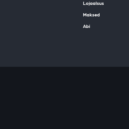
Lojaalsus
Maksed
Abi