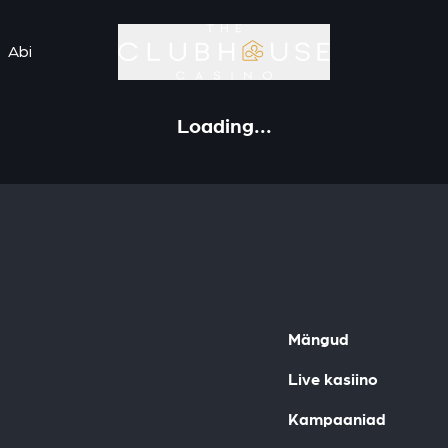
Abi
Loading...
Mängud
Live kasiino
Kampaaniad