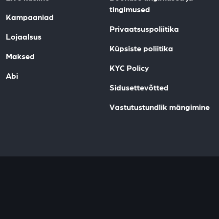
tingimused
Kampaaniad
Privaatsuspoliitika
Lojaalsus
Küpsiste poliitika
Maksed
KYC Policy
Abi
Sidusettevõtted
Vastutustundlik mängimine