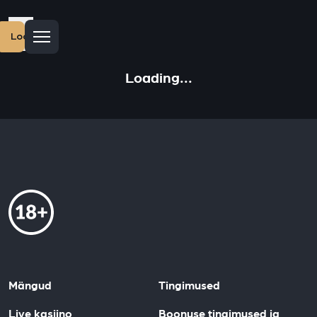
Loo konto
Loading...
Mängud
Tingimused
Live kasiino
Boonuse tingimused ja