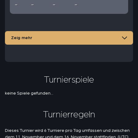
-
-
-
-
Zeig mehr
Turnierspiele
keine Spiele gefunden...
Turnierregeln
Dieses Turnier wird 6 Turniere pro Tag umfassen und zwischen
dem 11. November und dem 16. November stattfinden. (UTC)