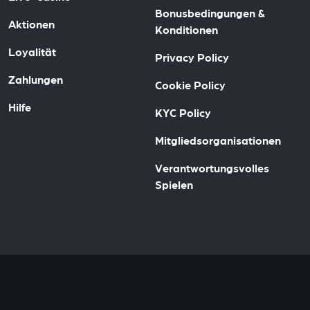
Bonusbedingungen &
Aktionen
Konditionen
Loyalität
Privacy Policy
Zahlungen
Cookie Policy
Hilfe
KYC Policy
Mitgliedsorganisationen
Verantwortungsvolles
Spielen