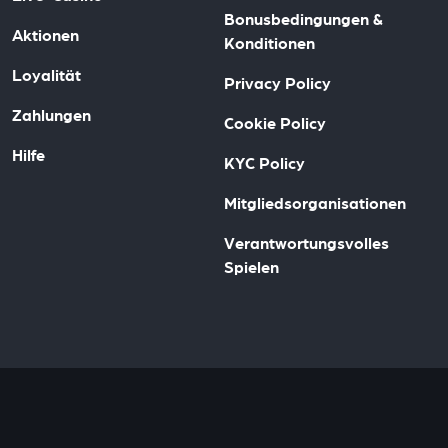
Bonusbedingungen &
Aktionen
Konditionen
Loyalität
Privacy Policy
Zahlungen
Cookie Policy
Hilfe
KYC Policy
Mitgliedsorganisationen
Verantwortungsvolles
Spielen