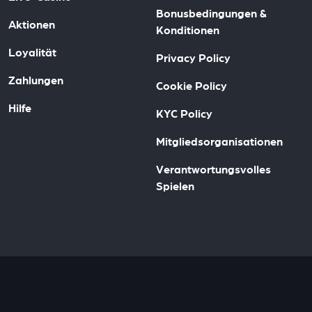
Bonusbedingungen &
Aktionen
Konditionen
Loyalität
Privacy Policy
Zahlungen
Cookie Policy
Hilfe
KYC Policy
Mitgliedsorganisationen
Verantwortungsvolles
Spielen