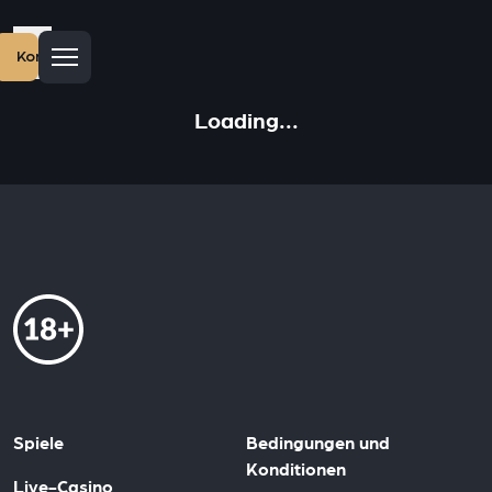
Konto erstellen
Loading...
Spiele
Bedingungen und
Konditionen
Live-Casino