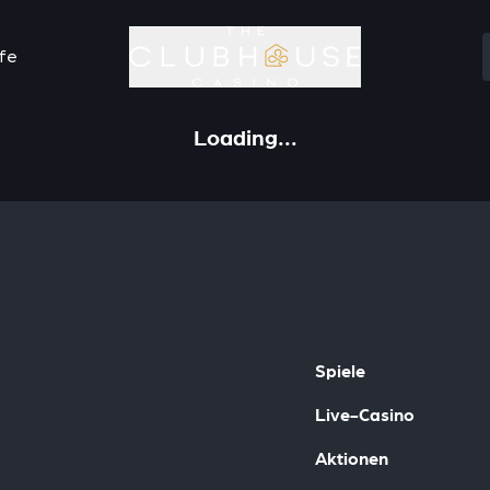
lfe
Loading...
Spiele
Live-Casino
Aktionen