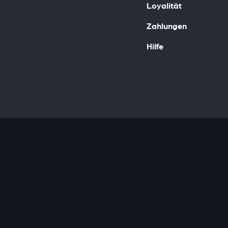
Loyalität
Zahlungen
Hilfe