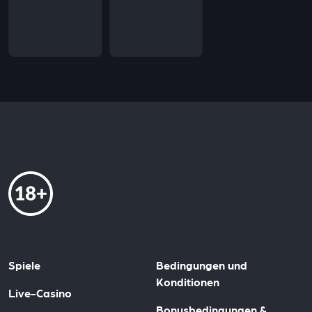
Spiele
Bedingungen und
Konditionen
Live-Casino
Bonusbedingungen &