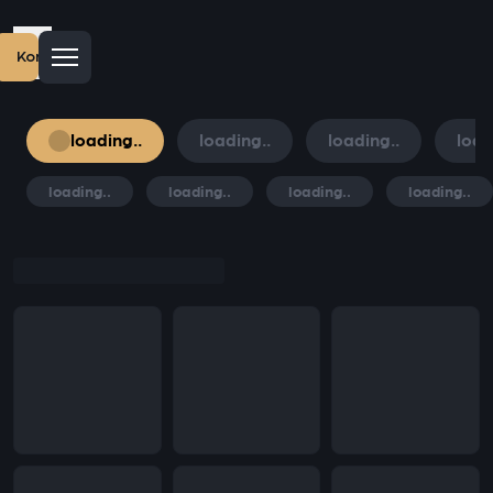
Konto erstellen
loading..
loading..
loading..
load
loading..
loading..
loading..
loading..