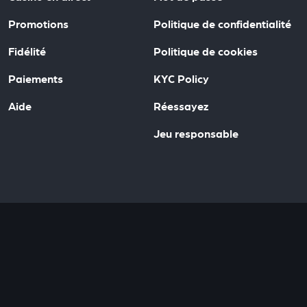
Promotions
Politique de confidentialité
Fidélité
Politique de cookies
Paiements
KYC Policy
Aide
Réessayez
Jeu responsable