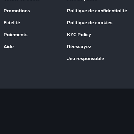
Promotions
Politique de confidentialité
Fidélité
Politique de cookies
Paiements
KYC Policy
Aide
Réessayez
Jeu responsable