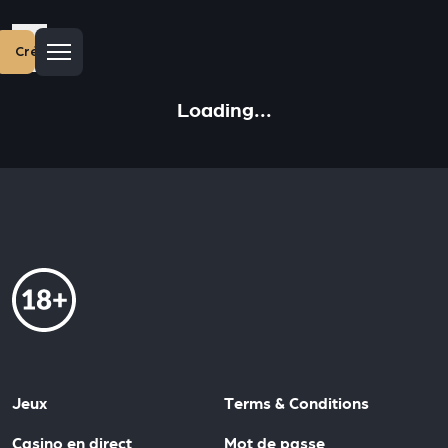
Créer un compte
Loading...
Jeux
Terms & Conditions
Casino en direct
Mot de passe