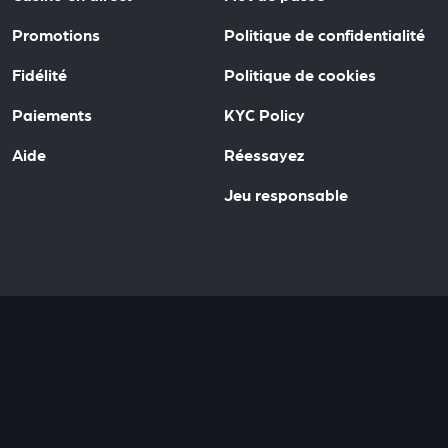
Promotions
Politique de confidentialité
Fidélité
Politique de cookies
Paiements
KYC Policy
Aide
Réessayez
Jeu responsable