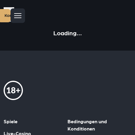
Konto erstellen
Loading...
Spiele
Bedingungen und
Konditionen
Live-Casino