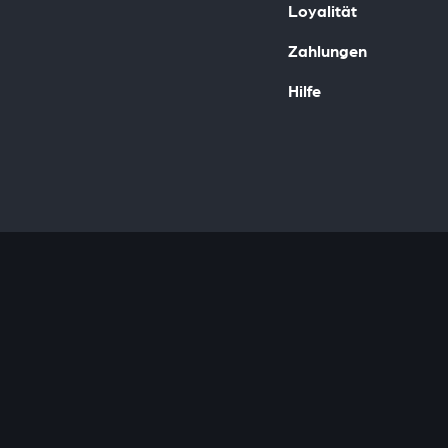
Loyalität
Zahlungen
Hilfe